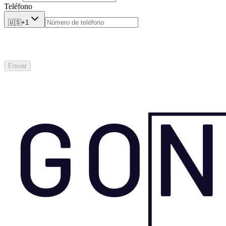
Teléfono
🇺🇸
+1
Enviar